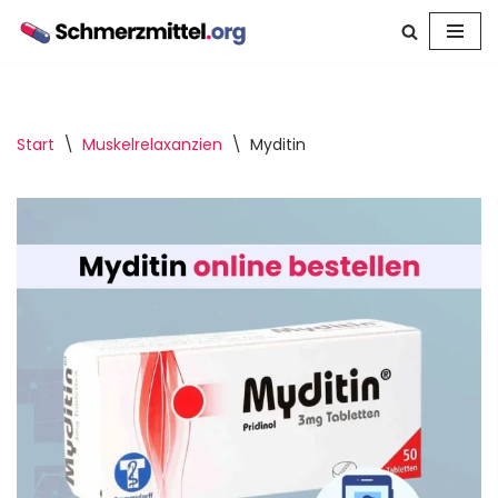
Zum
Inhalt
springen
Start
\
Muskelrelaxanzien
\
Myditin