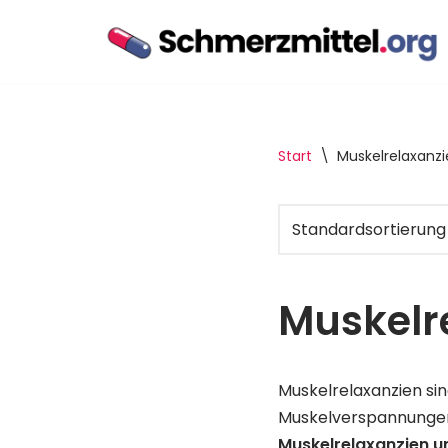
Zum
Inhalt
springen
Start
\
Muskelrelaxanzi
Muskelr
Muskelrelaxanzien si
Muskelverspannungen,
Muskelrelaxanzien u