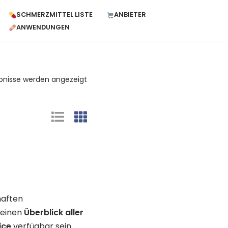
SCHMERZMITTEL LISTE
ANBIETER
ANWENDUNGEN
ebnisse werden angezeigt
haften
 einen
Überblick aller
ice
verfügbar sein