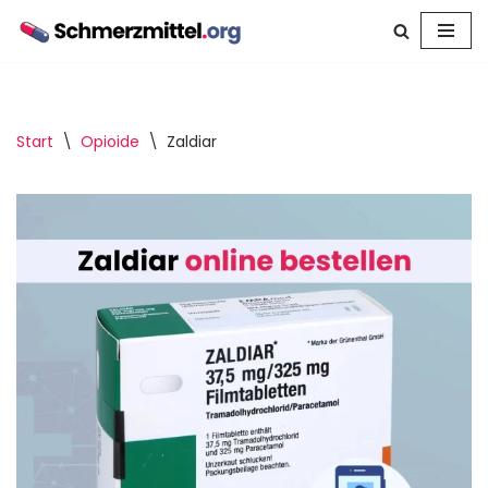
Zum
Inhalt
springen
Start
\
Opioide
\
Zaldiar