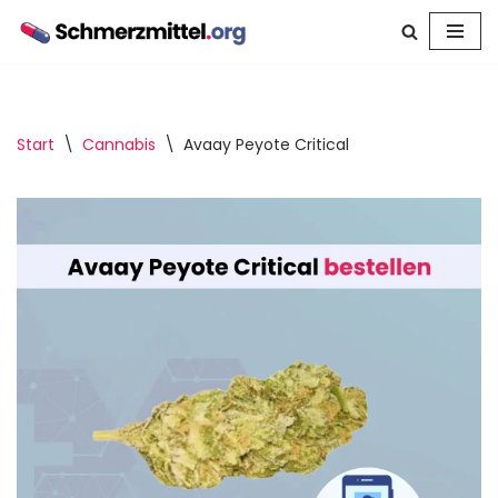
Zum
Inhalt
springen
Start
\
Cannabis
\
Avaay Peyote Critical