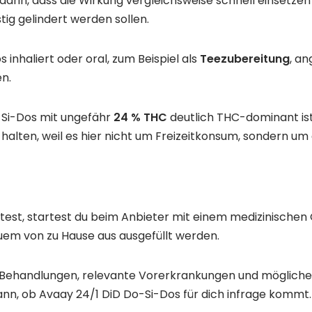
 darin, dass die Wirkung vergleichsweise schnell einsetz
tig gelindert werden sollen.
inhaliert oder oral, zum Beispiel als
Teezubereitung
, a
en.
Do-Si-Dos mit ungefähr
24 % THC
deutlich THC-dominant is
alten, weil es hier nicht um Freizeitkonsum, sondern um
st, startest du beim Anbieter mit einem medizinischen 
em von zu Hause aus ausgefüllt werden.
e Behandlungen, relevante Vorerkrankungen und möglich
ann, ob Avaay 24/1 DiD Do-Si-Dos für dich infrage kommt.