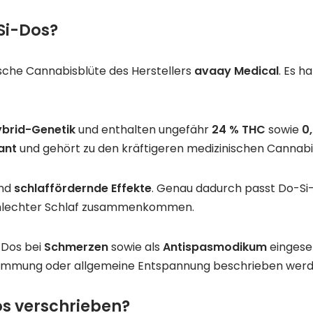
Si-Dos?
ische Cannabisblüte des Herstellers
avaay Medical
. Es h
brid-Genetik
und enthalten ungefähr
24 % THC
sowie
0
ant
und gehört zu den kräftigeren medizinischen Cannabi
nd
schlaffördernde Effekte
. Genau dadurch passt Do-Si
hlechter Schlaf zusammenkommen.
-Dos bei
Schmerzen
sowie als
Antispasmodikum
eingeset
 Stimmung oder allgemeine Entspannung beschrieben werd
s verschrieben?