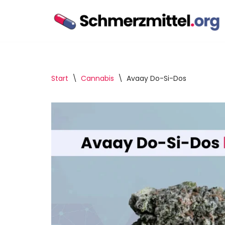
Zum
Inhalt
springen
Start
\
Cannabis
\
Avaay Do-Si-Dos