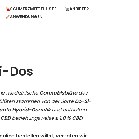
SCHMERZMITTEL LISTE
ANBIETER
ANWENDUNGEN
i-Dos
ine medizinische
Cannabisblüte
des
e Blüten stammen von der Sorte
Do-Si-
ante Hybrid-Genetik
und enthalten
 CBD
beziehungsweise
≤ 1,0 % CBD
.
ine bestellen willst, verraten wir