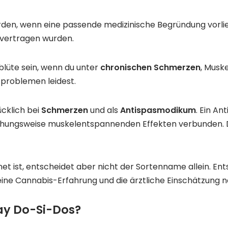
rden, wenn eine passende medizinische Begründung vorli
 vertragen wurden.
lüte sein, wenn du unter
chronischen Schmerzen
, Musk
problemen leidest.
cklich bei
Schmerzen
und als
Antispasmodikum
. Ein A
ungsweise muskelentspannenden Effekten verbunden. Da
et ist, entscheidet aber nicht der Sortenname allein. E
eine Cannabis-Erfahrung und die ärztliche Einschätzung 
ay Do-Si-Dos?