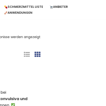
SCHMERZMITTEL LISTE
ANBIETER
ANWENDUNGEN
ebnisse werden angezeigt
 bei
ikonvulsiva und
önnen.