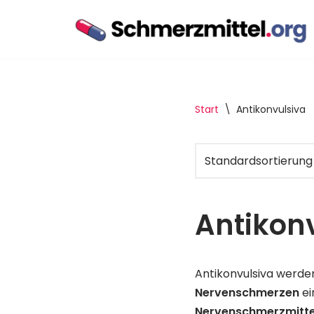
Zum
Inhalt
springen
Start
\
Antikonvulsiva
Antikonv
Antikonvulsiva werden
Nervenschmerzen
ei
Nervenschmerzmitte