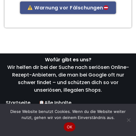
Warnung vor Fälschungen
Wofür gibt es uns?
Wir helfen dir bei der Suche nach seriösen Online-
Rezept-Anbietern, die man bei Google oft nur
schwer findet – und schützen dich so vor
unseriösen, illegalen Shops.
Startseite
Alle Inhalte
Anwendungsgebiete
Diese Website benutzt Cookies. Wenn du die Website weiter
nutzt, gehen wir von deinem Einverständnis aus.
Schmerzmittel-Kategorien
Schmerzmittel-Liste
Seriöse-Anbieter
OK
Fake-Warnung
Online-Rezept-Service