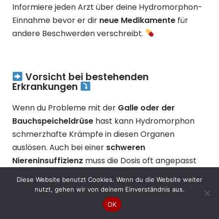
Informiere jeden Arzt über deine Hydromorphon-
Einnahme bevor er dir
neue Medikamente
für
andere Beschwerden verschreibt.
Vorsicht bei bestehenden
Erkrankungen
Wenn du Probleme mit der
Galle oder der
Bauchspeicheldrüse
hast kann Hydromorphon
schmerzhafte Krämpfe in diesen Organen
auslösen. Auch bei einer
schweren
Niereninsuffizienz
muss die Dosis oft angepasst
werden da der Wirkstoff sonst zu lange im Körper
Diese Website benutzt Cookies. Wenn du die Website weiter
verbleibt.
nutzt, gehen wir von deinem Einverständnis aus.
OK
Menschen mit einer
Kopfverletzung
oder